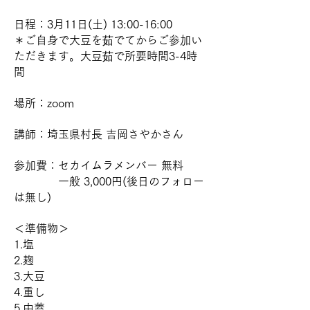
日程：3月11日(土) 13:00-16:00
＊ご自身で大豆を茹でてからご参加い
ただきます。大豆茹で所要時間3-4時
間
場所：zoom
講師：埼玉県村長 吉岡さやかさん
参加費：セカイムラメンバー 無料
一般 3,000円(後日のフォロー
は無し)
＜準備物＞
1.塩
2.麹
3.大豆
4.重し
5.中蓋